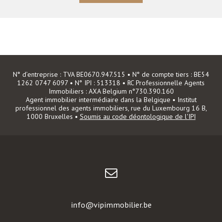
N° d’entreprise : TVA BE0670.947.515 • N° de compte tiers : BE54
1262 0747 6097 • N° IPI : 513318 • RC Professionnelle Agents
Immobiliers : AXA Belgium n°730.390.160
Agent immobilier intermédiaire dans la Belgique • Institut
professionnel des agents immobiliers, rue du Luxembourg 16 B,
1000 Bruxelles •
Soumis au code déontologique de l'IPI
info@vipimmobilier.be