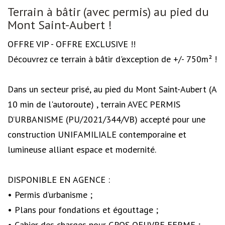
Description
Terrain à bâtir (avec permis) au pied du
Mont Saint-Aubert !
OFFRE VIP - OFFRE EXCLUSIVE !!
Découvrez ce terrain à bâtir d'exception de +/- 750m² !
Dans un secteur prisé, au pied du Mont Saint-Aubert (A
10 min de l'autoroute) , terrain AVEC PERMIS
D’URBANISME (PU/2021/344/VB) accepté pour une
construction UNIFAMILIALE contemporaine et
lumineuse alliant espace et modernité.
DISPONIBLE EN AGENCE :
• Permis d’urbanisme ;
• Plans pour fondations et égouttage ;
• Cahier des charges pour GROS OEUVRE FERME ;