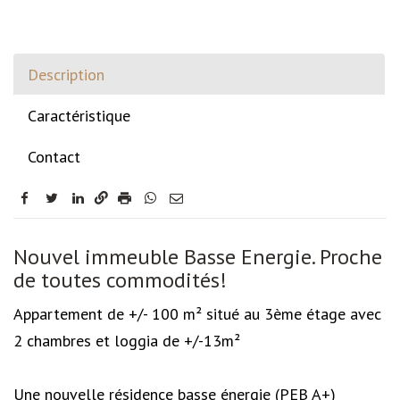
Description
Caractéristique
Contact
facebook
twitter
linkedin
Description
Nouvel immeuble Basse Energie. Proche
de toutes commodités!
Appartement de +/- 100 m² situé au 3ème étage avec
2 chambres et loggia de +/-13m²
Une nouvelle résidence basse énergie (PEB A+)