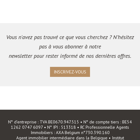
Vous n'avez pas trouvé ce que vous cherchez ? N’hésitez
pas à vous abonner à notre
newsletter pour rester informé de nos dernières offres.
INSCRIVEZ-VOUS
N° d’entreprise : TVA BE0670.947.515 • N° de compte tiers : BE54
1262 0747 6097 • N° IPI : 513318 • RC Professionnelle Agents
Immobiliers : AXA Belgium n°730.390.160
Agent immobilier intermédiaire dans la Belgique • Institut