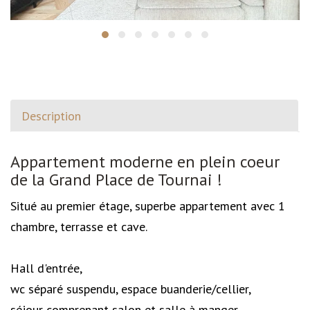
Description
Description
Appartement moderne en plein coeur
de la Grand Place de Tournai !
Situé au premier étage, superbe appartement avec 1
chambre, terrasse et cave.
Hall d'entrée,
wc séparé suspendu, espace buanderie/cellier,
séjour comprenant salon et salle à manger,